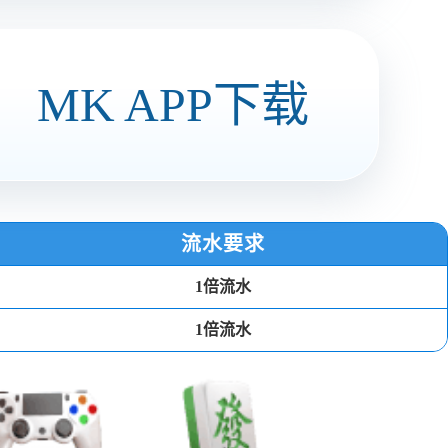
-1淘汰上海，时
列赛中，浙江稠州金租以3比1的总比分...
推荐平台
爱游戏最新官网
开云在线开户