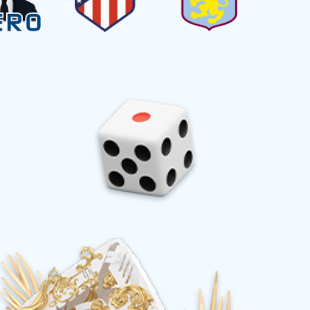
约，双方签订了一份为期三年半的合同。这