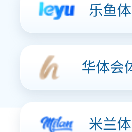
上一篇：
热刺凯恩后遗症尚未痊愈，麦迪逊能…
延伸阅读
杜兰特与布克合练三分 太阳队进攻体系
随着NBA新赛季的脚步日益临近，各支球队的备战工作