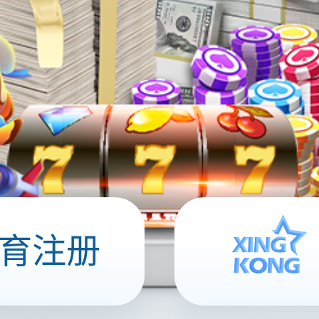
来定海神针
K联赛起步，他先后效力于北京国安、费内巴切、那不勒斯和拜
，金玟哉以出色的身体素质、精准的卡位和出球能力著称，其丰
问题，金玟哉的加盟无疑将极大提升球队的防守硬度与稳定性，
半长约彰显决心
合同，深圳新鹏城并非一时冲动。这份长约既体现了俱乐部对球