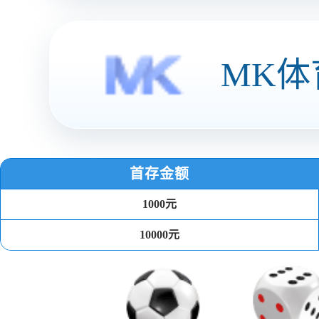
安德列娃2-0横扫科斯秋克，终结后者17连
在刚刚结束的法网女单半决赛中，年仅17岁的俄罗斯新
2026-06-05
乐动平台
乐动平台-乐动(中国)一站式服务平台
✅eson推荐🌈「2026好运滚滚」🔰