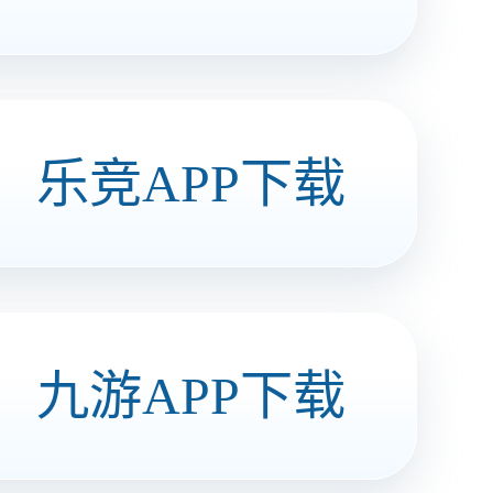
lan因服务器延迟抗
组赛中，夺冠热门FaZe Clan遭遇了一场...