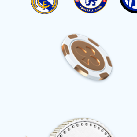
深圳新鹏城签下韩国后卫
2026-06-06 15:01
71 次阅读
首页
/
体育头条
中超联赛冬季转会窗口再掀波澜。深圳新