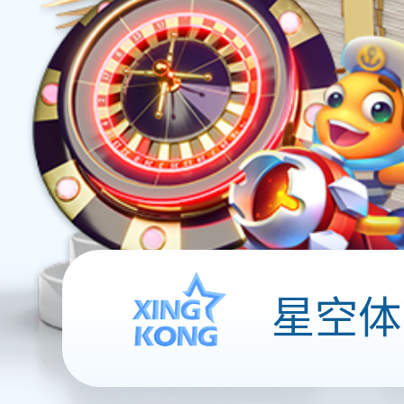
实力悍将加盟，防线迎
金玟哉的职业生涯履历堪称耀眼。从韩国
期间帮助球队夺得意甲冠军。作为中后卫
财富。新鹏城在上赛季的防守端暴露出不少
新鹏城雄心初现，三年
选择与金玟哉签下一份为期三年半的长期